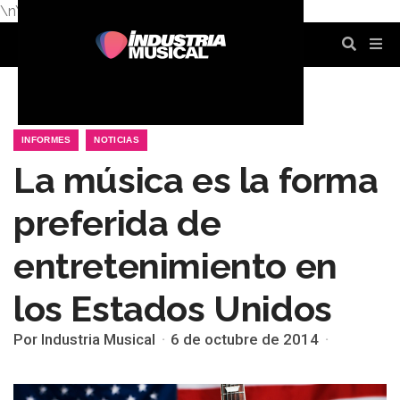
\n
\n
\n
\n
\n
\n
INFORMES
NOTICIAS
La música es la forma
preferida de
entretenimiento en
los Estados Unidos
Por Industria Musical
6 de octubre de 2014