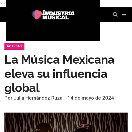
\n
\n
\n
\n
\n
\n
NOTICIAS
La Música Mexicana
eleva su influencia
global
Por Julia Hernández Ruza
14 de mayo de 2024