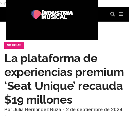
\n
\n
\n
\n
\n
\n
NOTICIAS
La plataforma de
experiencias premium
‘Seat Unique’ recauda
$19 millones
Por Julia Hernández Ruza
2 de septiembre de 2024