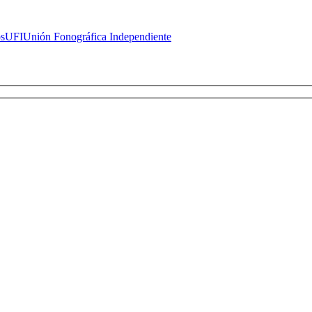
s
UFI
Unión Fonográfica Independiente