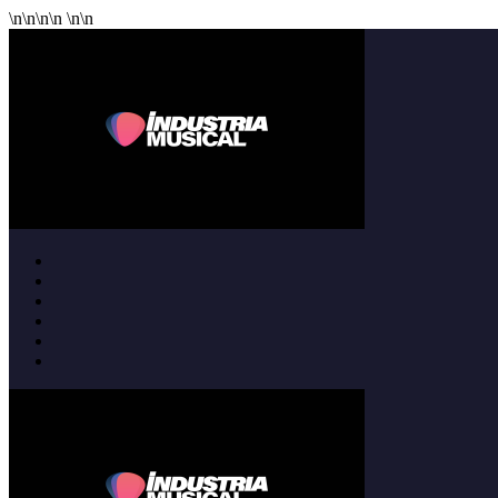
\n
\n
\n
\n
\n
\n