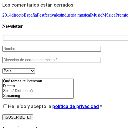
Los comentarios están cerrados.
2014
directo
España
Fest
festivales
industria musical
Music
Música
Premio
Newsletter
He leído y acepto la
política de privacidad
*