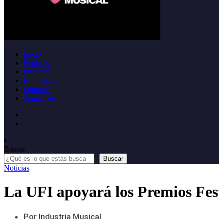
Inicio
Noticias
Informes
Entrevistas
Opinión
Anúnciate
Buscar
Buscar
Noticias
La UFI apoyará los Premios Fes
Por Industria Musical