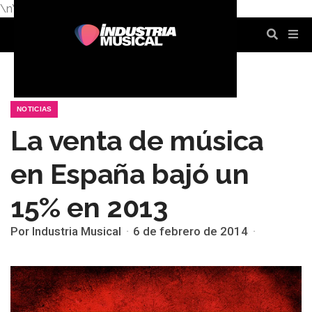
\n
\n
\n
\n
\n
\n
NOTICIAS
La venta de música
en España bajó un
15% en 2013
Por Industria Musical
6 de febrero de 2014