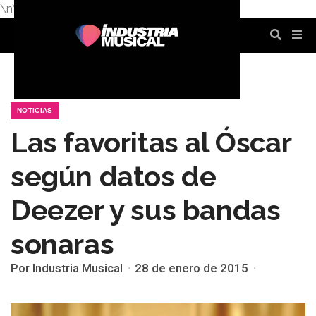
\n
\n
\n
\n
\n
\n
NOTICIAS
Las favoritas al Óscar
según datos de
Deezer y sus bandas
sonaras
Por Industria Musical
28 de enero de 2015