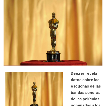
Deezer revela
datos sobre las
escuchas de las
bandas sonoras
de las películas
nominadas a los