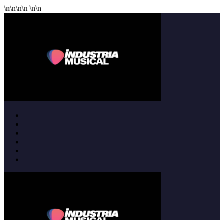
\n
\n
\n
\n
\n
\n