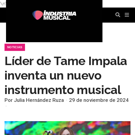
\n
\n
\n
\n
\n
\n
NOTICIAS
Líder de Tame Impala
inventa un nuevo
instrumento musical
Por Julia Hernández Ruza
29 de noviembre de 2024