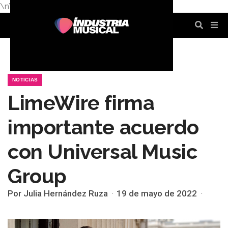
\n
\n
\n
\n
\n
\n
NOTICIAS
LimeWire firma
importante acuerdo
con Universal Music
Group
Por Julia Hernández Ruza
19 de mayo de 2022