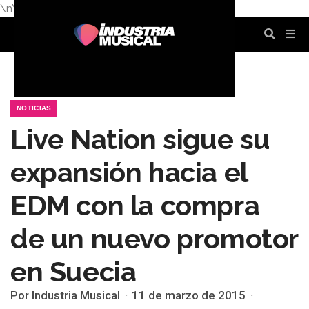
\n
\n
\n
\n
\n
\n
NOTICIAS
Live Nation sigue su
expansión hacia el
EDM con la compra
de un nuevo promotor
en Suecia
Por Industria Musical
11 de marzo de 2015