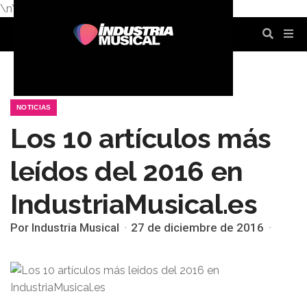
\n
\n
\n
\n
\n
\n
NOTICIAS
Los 10 artículos más
leídos del 2016 en
IndustriaMusical.es
Por Industria Musical
27 de diciembre de 2016