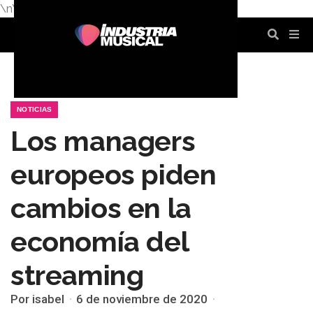
\n
\n
\n
\n
\n
\n
NOTICIAS
Los managers
europeos piden
cambios en la
economía del
streaming
Por isabel
6 de noviembre de 2020