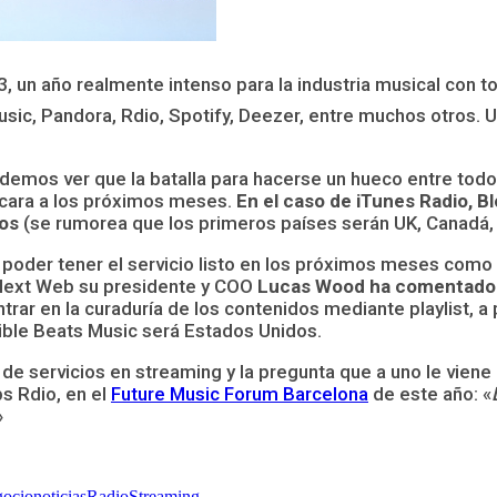
un año realmente intenso para la industria musical con tod
sic, Pandora, Rdio, Spotify, Deezer, entre muchos otros. 
emos ver que la batalla para hacerse un hueco entre todos 
 cara a los próximos meses.
En el caso de iTunes Radio, B
dos
(se rumorea que los primeros países serán UK, Canadá, 
a poder tener el servicio listo en los próximos meses co
 Next Web su presidente y COO
Lucas Wood ha comentado 
rar en la curaduría de los contenidos mediante playlist, 
ble Beats Music será Estados Unidos.
 servicios en streaming y la pregunta que a uno le viene
s Rdio, en el
Future Music Forum Barcelona
de este año: «
»
ocio
noticias
Radio
Streaming