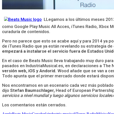
LLegamos a los últimos meses 2013, 
como Google Play Music All Acces, iTunes Radio, Xbox Mu
curaduría de contenidos.
Pero no parece que esto se acabe aquí y para 2014 ya pod
de iTunes Radio que ya están revelando su estrategia de
empezará a instalarse el servicio fuera de Estados Uni
En el caso de Beats Music lleva trabajando muy duro par
pasados en IndustriaMusical.es, en declaraciones a The
versión web, iOS y Andorid.
Wood añade que se van a cent
Todo apunta que el primer mercado donde estará disponi
Nos encontramos en un escenario cada vez más poblado de
dijo
Stefan Baumschlager,
Head of European Partnership
servicios a nivel mundial y luego algunos servicios locale
s
Los comentarios están cerrados.
Apple
Beats Music
Curaduría
industria musical
iTunes Radio
Música
Neg