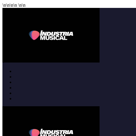
\n
\n
\n
\n
\n
\n