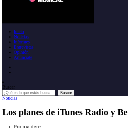
Inicio
Noticias
Informes
Entrevistas
Opinión
Anúnciate
Buscar
Buscar
Noticias
Los planes de iTunes Radio y B
Por maldere