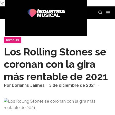
\n
\n
\n
\n
\n
\n
NOTICIAS
Los Rolling Stones se
coronan con la gira
más rentable de 2021
Por Dorianns Jaimes
3 de diciembre de 2021