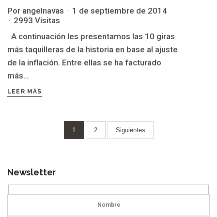
Por angelnavas
1 de septiembre de 2014
2993 Visitas
A continuación les presentamos las 10 giras
más taquilleras de la historia en base al ajuste
de la inflación. Entre ellas se ha facturado
más...
LEER MÁS
Paginación
1
2
Siguientes
de
entradas
Newsletter