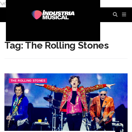
\n
\n
\n
\n
\n
\n
Tag: The Rolling Stones
THE ROLLING STONES