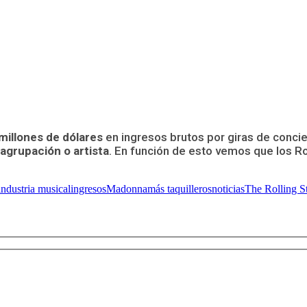
millones de dólares
en ingresos brutos por giras de concier
agrupación o artista
. En función de esto vemos que los R
industria musical
ingresos
Madonna
más taquilleros
noticias
The Rolling S