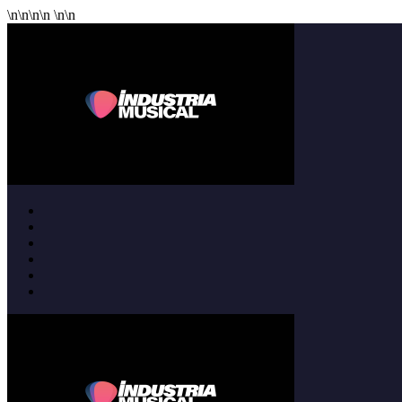
\n
\n
\n
\n
\n
\n