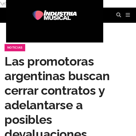
\n
\n
\n
\n
\n
\n
NOTICIAS
Las promotoras
argentinas buscan
cerrar contratos y
adelantarse a
posibles
devaluaciones