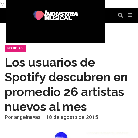
\n
\n
\n
\n
\n
\n
NOTICIAS
Los usuarios de
Spotify descubren en
promedio 26 artistas
nuevos al mes
Por angelnavas
18 de agosto de 2015