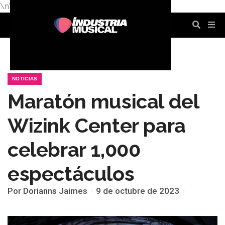
\n
\n
\n
\n
\n
\n
NOTICIAS
Maratón musical del
Wizink Center para
celebrar 1,000
espectáculos
Por Dorianns Jaimes
9 de octubre de 2023