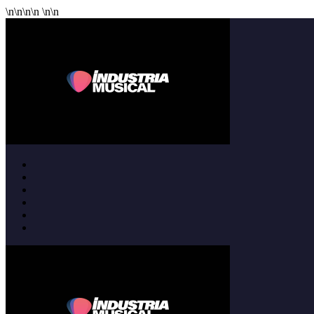
\n
\n
\n
\n
\n
\n