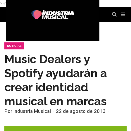
\n
\n
\n
\n
\n
\n
NOTICIAS
Music Dealers y
Spotify ayudarán a
crear identidad
musical en marcas
Por Industria Musical
22 de agosto de 2013