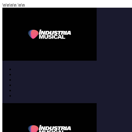
\n
\n
\n
\n
\n
\n