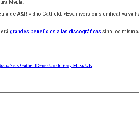
aura Mvula.
egia de A&R,» dijo Gatfield. «Esa inversión significativa 
aerá
grandes beneficios a las discográficas
sino los mismos
ocio
Nick Gatfield
Reino Unido
Sony Music
UK