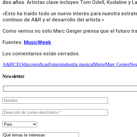
dos años
. Artistas clave incluyen Tom Odell, Kodaline y L
«Esto ha traído todo un nuevo interés para nuestra estrat
continuo de A&R y el desarrollo del artista.»
Como vemos no sólo Marc Geiger piensa que el futuro tr
Fuentes:
MusicWeek
Los comentarios están cerrados.
A&R
CEO
discograficas
Futuro
industria musical
Major
Marc Geiger
Neg
Newsletter