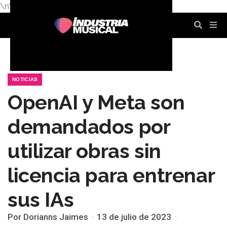
\n
\n
\n
\n
\n
\n
NOTICIAS
OpenAI y Meta son
demandados por
utilizar obras sin
licencia para entrenar
sus IAs
Por Dorianns Jaimes
13 de julio de 2023