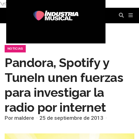
\n
\n
\n
\n
\n
\n
NOTICIAS
Pandora, Spotify y
TuneIn unen fuerzas
para investigar la
radio por internet
Por maldere
25 de septiembre de 2013