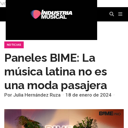
\n
\n
\n
\n
\n
\n
NOTICIAS
Paneles BIME: La
música latina no es
una moda pasajera
Por Julia Hernández Ruza
18 de enero de 2024