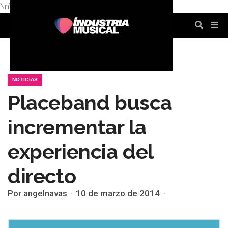
\n
\n
\n
\n
\n
\n
NOTICIAS
Placeband busca
incrementar la
experiencia del
directo
Por angelnavas
10 de marzo de 2014