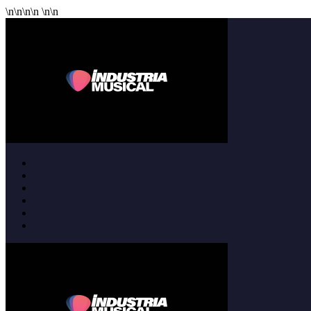
\n
\n
\n
\n
\n
\n