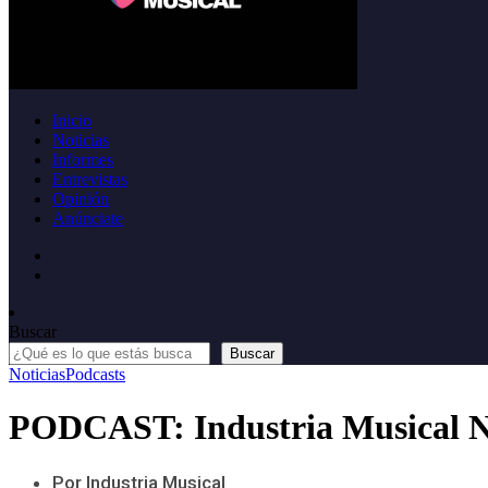
Inicio
Noticias
Informes
Entrevistas
Opinión
Anúnciate
Buscar
Buscar
Noticias
Podcasts
PODCAST: Industria Musical Ne
Por Industria Musical