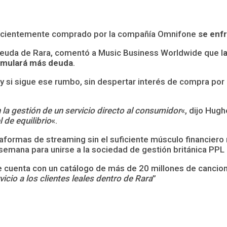
cientemente comprado por la compañía Omnifone
se enf
euda de Rara, comentó a Music Business Worldwide que l
cumulará más deuda
.
y si sigue ese rumbo, sin despertar interés de compra por p
a gestión de un servicio directo al consumidor
«, dijo Hug
 de equilibrio
«.
formas de streaming sin el suficiente músculo financiero n
a semana para unirse a la sociedad de gestión británica PPL
e cuenta con un catálogo de más de 20 millones de cancio
cio a los clientes leales dentro de Rara
”