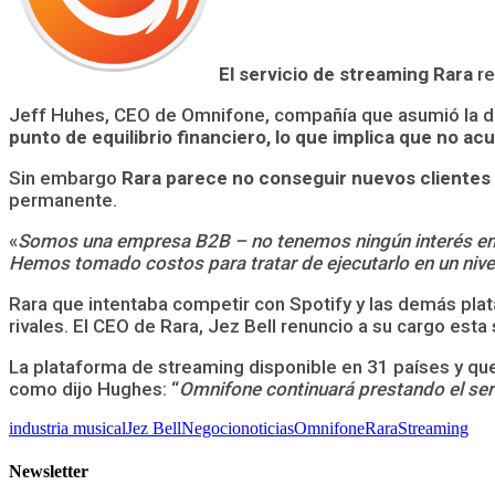
El servicio de streaming Rara
re
Jeff Huhes, CEO de Omnifone, compañía que asumió la d
punto de equilibrio financiero, lo que implica que no a
Sin embargo
Rara parece no conseguir nuevos clientes
permanente.
«
Somos una empresa B2B – no tenemos ningún interés en l
Hemos tomado costos para tratar de ejecutarlo en un nivel
Rara que intentaba competir con Spotify y las demás plata
rivales. El CEO de Rara, Jez Bell renuncio a su cargo est
La plataforma de streaming disponible en 31 países y qu
como dijo Hughes: “
Omnifone continuará prestando el servi
industria musical
Jez Bell
Negocio
noticias
Omnifone
Rara
Streaming
Newsletter