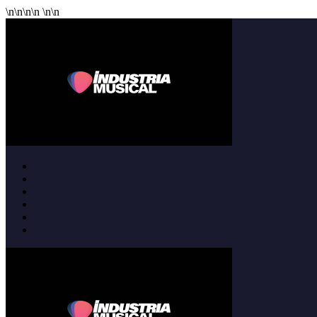
\n
\n
\n
\n
\n
\n