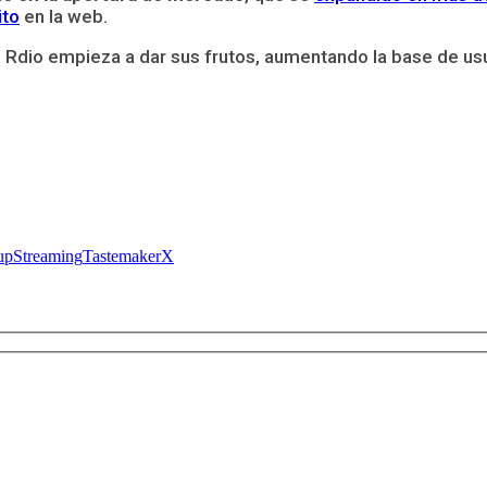
ito
en la web.
e Rdio empieza a dar sus frutos, aumentando la base de usu
up
Streaming
TastemakerX