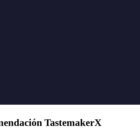
omendación TastemakerX