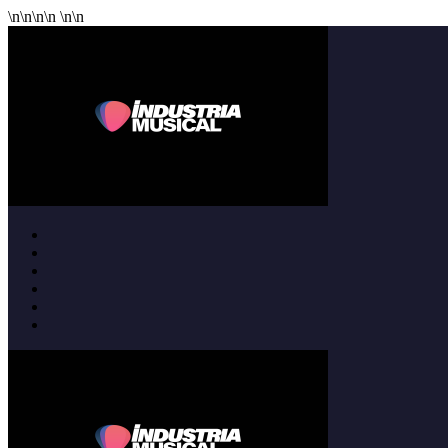
\n
\n
\n
\n
\n
\n