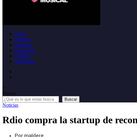
Inicio
Noticias
Informes
Entrevistas
Opinión
Anúnciate
Buscar
Buscar
Noticias
Rdio compra la startup de rec
Por maldere