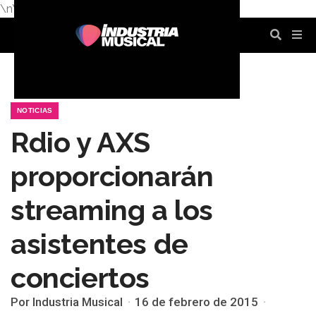
\n
\n
\n
\n
\n
\n
NOTICIAS
Rdio y AXS
proporcionarán
streaming a los
asistentes de
conciertos
Por Industria Musical
16 de febrero de 2015