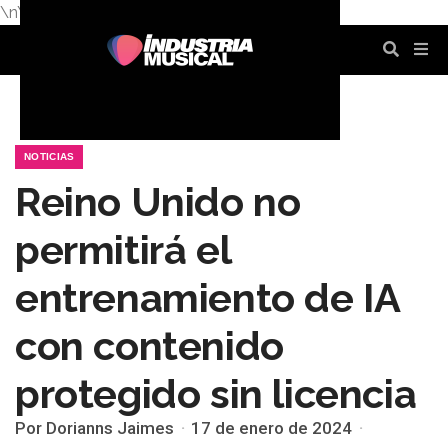
\n
\n
\n
\n
\n
\n
NOTICIAS
Reino Unido no
permitirá el
entrenamiento de IA
con contenido
protegido sin licencia
Por Dorianns Jaimes
17 de enero de 2024