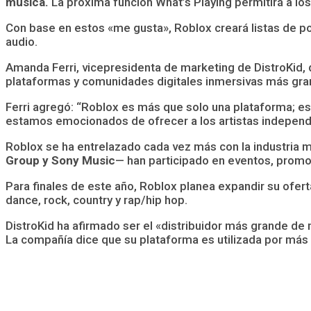
música.
La próxima función What’s Playing permitirá a los
Con base en estos «me gusta», Roblox creará listas de po
audio.
Amanda Ferri, vicepresidenta de marketing de DistroKid, 
plataformas y comunidades digitales inmersivas más gra
Ferri agregó: “Roblox es más que solo una plataforma; es
estamos emocionados de ofrecer a los artistas independi
Roblox se ha entrelazado cada vez más con la industria m
Group y Sony Music
— han participado en eventos, promo
Para finales de este año, Roblox planea expandir su ofer
dance, rock, country y rap/hip hop.
DistroKid ha afirmado ser el «distribuidor más grande de
La compañía dice que su plataforma es utilizada por más d