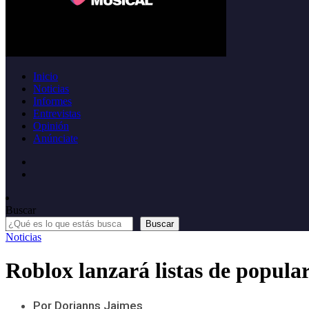
Inicio
Noticias
Informes
Entrevistas
Opinión
Anúnciate
Buscar
Buscar
Noticias
Roblox lanzará listas de popula
Por Dorianns Jaimes