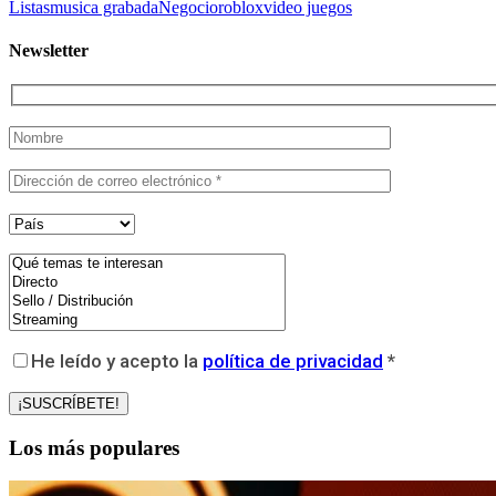
Listas
musica grabada
Negocio
roblox
video juegos
Newsletter
He leído y acepto la
política de privacidad
*
Los más populares