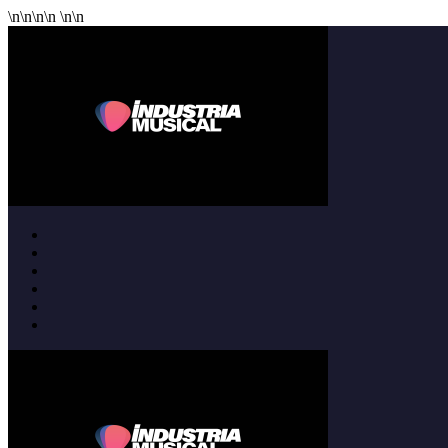
\n
\n
\n
\n
\n
\n