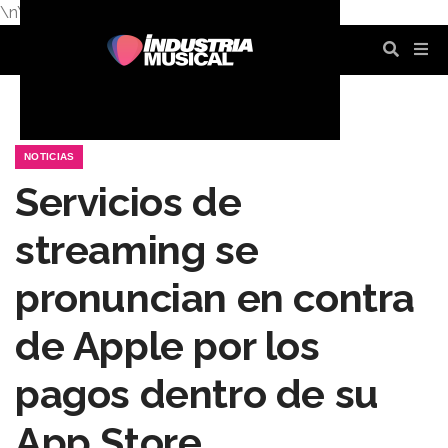
\n
\n
\n
\n
\n
\n
NOTICIAS
Servicios de
streaming se
pronuncian en contra
de Apple por los
pagos dentro de su
App Store