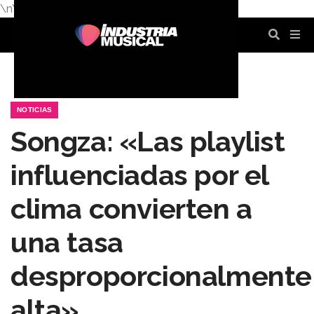
\n
\n
\n
\n
\n
\n
NOTICIAS
Songza: «Las playlist
influenciadas por el
clima convierten a
una tasa
desproporcionalmente
alta»