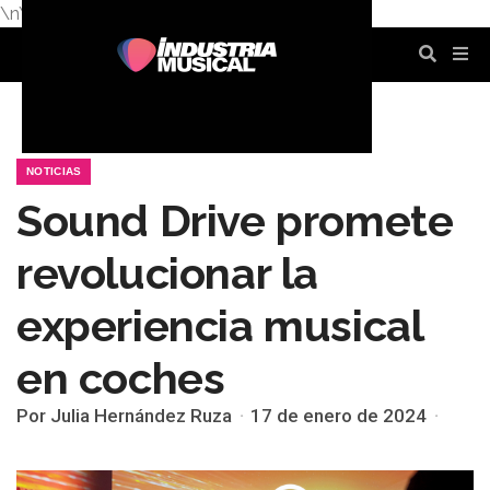
\n
\n
\n
\n
\n
\n
NOTICIAS
Sound Drive promete
revolucionar la
experiencia musical
en coches
Por Julia Hernández Ruza
17 de enero de 2024