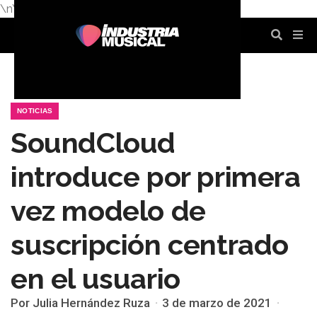
\n
\n
\n
\n
\n
\n
NOTICIAS
SoundCloud
introduce por primera
vez modelo de
suscripción centrado
en el usuario
Por Julia Hernández Ruza
3 de marzo de 2021