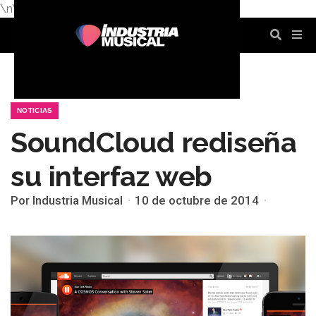
\n
\n
\n
\n
\n
\n
NOTICIAS
SoundCloud rediseña
su interfaz web
Por Industria Musical
10 de octubre de 2014