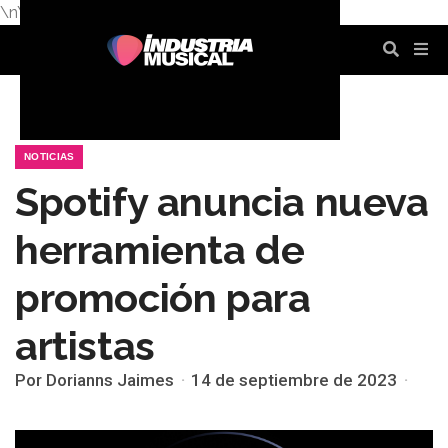
\n
\n
\n
\n
\n
\n
NOTICIAS
Spotify anuncia nueva
herramienta de
promoción para
artistas
Por Dorianns Jaimes
14 de septiembre de 2023