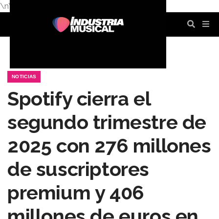
\n
\n
\n
\n
\n
\n
NOTICIAS
Spotify cierra el
segundo trimestre de
2025 con 276 millones
de suscriptores
premium y 406
millones de euros en