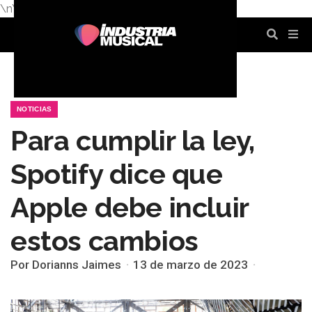
\n
\n
\n
\n
\n
\n
NOTICIAS
Para cumplir la ley,
Spotify dice que
Apple debe incluir
estos cambios
Por Dorianns Jaimes
13 de marzo de 2023