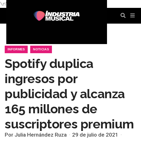
\n
\n
\n
\n
\n
\n
INFORMES
NOTICIAS
Spotify duplica
ingresos por
publicidad y alcanza
165 millones de
suscriptores premium
Por Julia Hernández Ruza
29 de julio de 2021