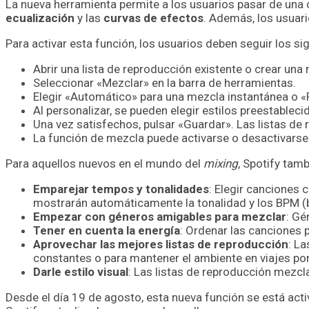
La nueva herramienta permite a los usuarios pasar de una 
ecualización
y las
curvas de efectos
. Además, los usuari
Para activar esta función, los usuarios deben seguir los si
Abrir una lista de reproducción existente o crear una 
Seleccionar «Mezclar» en la barra de herramientas.
Elegir «Automático» para una mezcla instantánea o «P
Al personalizar, se pueden elegir estilos preestabl
Una vez satisfechos, pulsar «Guardar». Las listas 
La función de mezcla puede activarse o desactivars
Para aquellos nuevos en el mundo del
mixing
, Spotify tam
Emparejar tempos y tonalidades
: Elegir canciones 
mostrarán automáticamente la tonalidad y los BPM (
Empezar con géneros amigables para mezclar
: G
Tener en cuenta la energía
: Ordenar las canciones 
Aprovechar las mejores listas de reproducción
: L
constantes o para mantener el ambiente en viajes por 
Darle estilo visual
: Las listas de reproducción mezc
Desde el día 19 de agosto, esta nueva función se está act