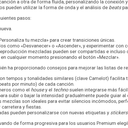
canción a otra de forma fluida, personalizando la conexión
os pueden utilizar la forma de onda y el análisis de
beats
par
guientes pasos:
nueva.
ersonaliza tu mezcla» para crear transiciones únicas.
ecidos como «Desvanecer» o «Ascender», y experimentar con c
de reproducción mezcladas pueden ser compartidas e inclus
e en cualquier momento presionando el botón «Mezclar».
bién ha proporcionado consejos para mejorar las listas de r
con tempos y tonalidades similares (clave Camelot) facilita t
beats por minuto) de cada canción.
éneros como el
house
y el
techno
suelen integrarse más fáci
para subir o bajar la intensidad gradualmente puede guiar al
as mezclas son ideales para evitar silencios incómodos, per
carretera y fiestas.
ladas pueden personalizarse con nuevas etiquetas y
stickers
ivando de forma progresiva para los usuarios Premium elegi