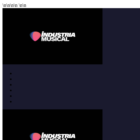
\n
\n
\n
\n
\n
\n