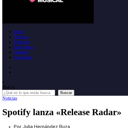
Inicio
Noticias
Informes
Entrevistas
Opinión
Anúnciate
Buscar
Buscar
Noticias
Spotify lanza «Release Radar»
Por Julia Hernández Ruza