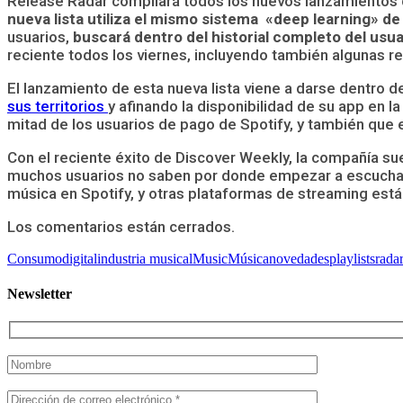
Release Radar compilará todos los nuevos lanzamientos de 
nueva lista utiliza el mismo sistema «deep learning» d
usuarios,
buscará dentro del historial completo del usu
reciente todos los viernes, incluyendo también algunas 
El lanzamiento de esta nueva lista viene a darse dentro 
sus territorios
y afinando la disponibilidad de su app en 
mitad de los usuarios de pago de Spotify, y también que 
Con el reciente éxito de Discover Weekly, la compañía s
muchos usuarios no saben por donde empezar a escuchar 
música en Spotify, y otras plataformas de streaming está
Los comentarios están cerrados.
Consumo
digital
industria musical
Music
Música
novedades
playlists
rada
Newsletter