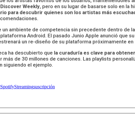
los artistas favoritos de los usuarios, manteniéndoles al 
e Discover Weekly
, pero en su lugar de basarse solo en la 
ario para descubrir quienes son los artistas más escucha
recomendaciones.
de un ambiente de competencia sin precedente dentro de la
la plataforma Android. El pasado Junio Apple anunció que su
estrenará un re-diseño de su plataforma próximamente en u
ueca ha descubierto que
la curaduría es clave para obtener
más de 30 millones de canciones. Las playlists personali
n siguiendo el ejemplo.
r
Spotify
Streaming
suscripción