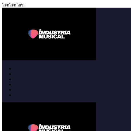
\n
\n
\n
\n
\n
\n