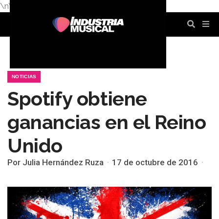
\n
\n
\n
\n
\n
\n
NOTICIAS
Spotify obtiene
ganancias en el Reino
Unido
Por Julia Hernández Ruza
17 de octubre de 2016