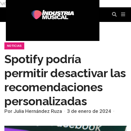
\n
\n
\n
\n
\n
\n
NOTICIAS
Spotify podría
permitir desactivar las
recomendaciones
personalizadas
Por Julia Hernández Ruza
3 de enero de 2024