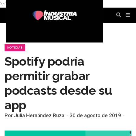
\n
\n
\n
\n
\n
\n
NOTICIAS
Spotify podría
permitir grabar
podcasts desde su
app
Por Julia Hernández Ruza
30 de agosto de 2019