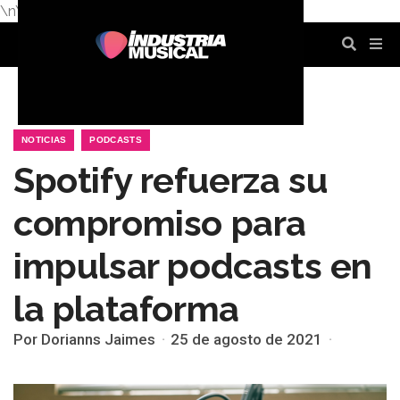
\n
\n
\n
\n
\n
\n
NOTICIAS
PODCASTS
Spotify refuerza su
compromiso para
impulsar podcasts en
la plataforma
Por Dorianns Jaimes
25 de agosto de 2021