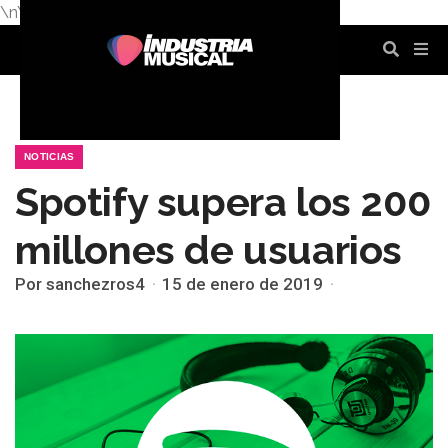
\n
\n
\n
\n
\n
\n
NOTICIAS
Spotify supera los 200
millones de usuarios
Por sanchezros4
15 de enero de 2019