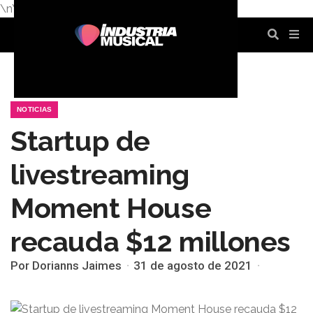
\n
\n
\n
\n
\n
\n
NOTICIAS
Startup de
livestreaming
Moment House
recauda $12 millones
Por Dorianns Jaimes
31 de agosto de 2021