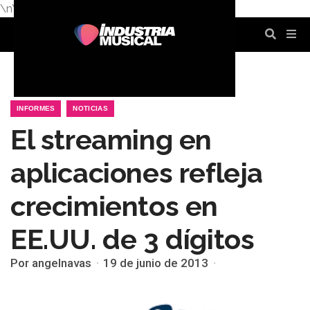
\n
\n
\n
\n
\n
\n
INFORMES
NOTICIAS
El streaming en
aplicaciones refleja
crecimientos en
EE.UU. de 3 dígitos
Por angelnavas
19 de junio de 2013